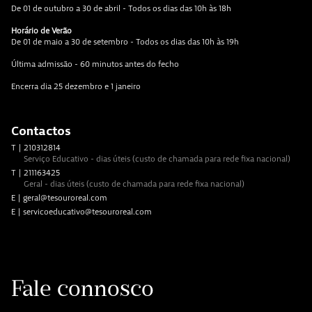
De 01 de outubro a 30 de abril - Todos os dias das 10h às 18h
Horário de Verão
De 01 de maio a 30 de setembro - Todos os dias das 10h às 19h
Última admissão - 60 minutos antes do fecho
Encerra dia 25 dezembro e 1 janeiro
Contactos
T
|
210312814
Serviço Educativo - dias úteis (custo de chamada para rede fixa nacional)
T
|
211163425
Geral - dias úteis (custo de chamada para rede fixa nacional)
E
|
geral@tesouroreal.com
E
|
servicoeducativo@tesouroreal.com
Fale connosco