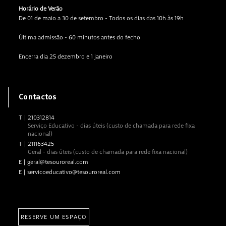
Horário de Verão
De 01 de maio a 30 de setembro - Todos os dias das 10h às 19h
Última admissão - 60 minutos antes do fecho
Encerra dia 25 dezembro e 1 janeiro
Contactos
T
|
210312814
Serviço Educativo - dias úteis (custo de chamada para rede fixa
nacional)
T
|
211163425
Geral - dias úteis (custo de chamada para rede fixa nacional)
E
|
geral@tesouroreal.com
E
|
servicoeducativo@tesouroreal.com
RESERVE UM ESPAÇO