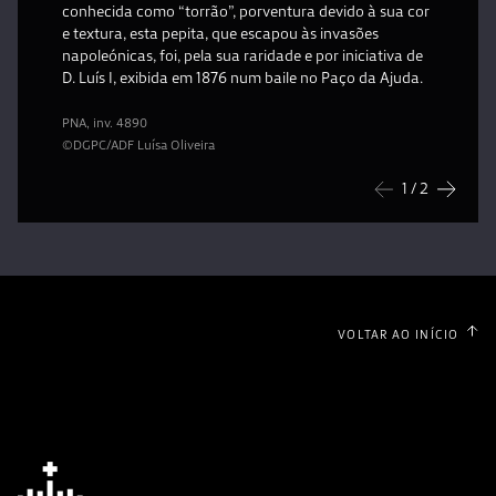
conhecida como “torrão”, porventura devido à sua cor
e textura, esta pepita, que escapou às invasões
napoleónicas, foi, pela sua raridade e por iniciativa de
D. Luís I, exibida em 1876 num baile no Paço da Ajuda.
PNA, inv. 4890
©DGPC/ADF Luísa Oliveira
1
/ 2
Anterior
Seguin
VOLTAR AO INÍCIO