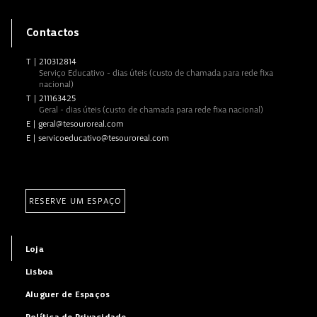
Contactos
T
|
210312814
Serviço Educativo - dias úteis (custo de chamada para rede fixa
nacional)
T
|
211163425
Geral - dias úteis (custo de chamada para rede fixa nacional)
E
|
geral@tesouroreal.com
E
|
servicoeducativo@tesouroreal.com
RESERVE UM ESPAÇO
Loja
Lisboa
Aluguer de Espaços