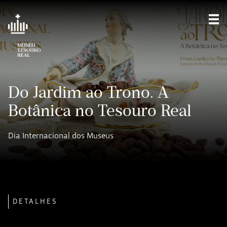
Mos
Do Jardim ao Trono. A
Botânica no Tesouro Real
Dia Internacional dos Museus
DETALHES