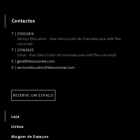
Contactos
T
|
210312814
Serviço Educativo - dias úteis (custo de chamada para rede fixa
nacional)
T
|
211163425
Geral - dias úteis (custo de chamada para rede fixa nacional)
E
|
geral@tesouroreal.com
E
|
servicoeducativo@tesouroreal.com
RESERVE UM ESPAÇO
Loja
Lisboa
Aluguer de Espaços