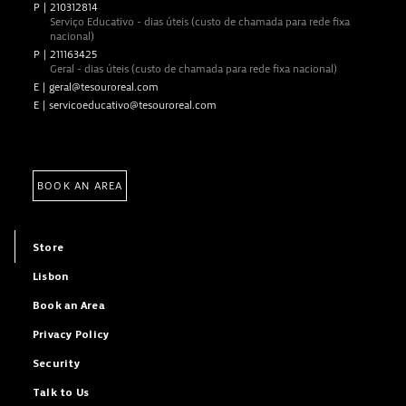
P
|
210312814
Serviço Educativo - dias úteis (custo de chamada para rede fixa
nacional)
P
|
211163425
Geral - dias úteis (custo de chamada para rede fixa nacional)
E
|
geral@tesouroreal.com
E
|
servicoeducativo@tesouroreal.com
BOOK AN AREA
Store
Lisbon
Book an Area
Privacy Policy
Security
Talk to Us