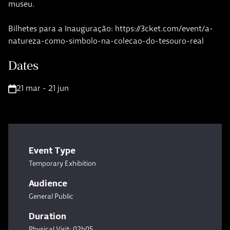
museu.
Bilhetes para a Inauguração: https://3cket.com/event/a-
natureza-como-simbolo-na-colecao-do-tesouro-real
Dates
21 mar - 21 jun
Event Type
Temporary Exhibition
Audience
General Public
Duration
Physical Visit: 02h05