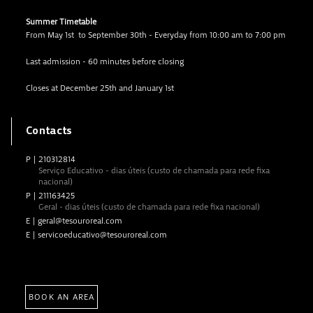
Summer Timetable
From May 1st to September 30th - Everyday from 10:00 am to 7:00 pm
Last admission - 60 minutes before closing
Closes at December 25th and January 1st
Contacts
P
|
210312814
Serviço Educativo - dias úteis (custo de chamada para rede fixa
nacional)
P
|
211163425
Geral - dias úteis (custo de chamada para rede fixa nacional)
E
|
geral@tesouroreal.com
E
|
servicoeducativo@tesouroreal.com
BOOK AN AREA