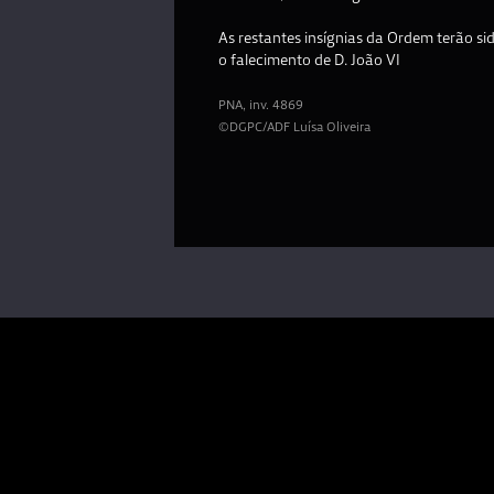
As restantes insígnias da Ordem terão s
o falecimento de D. João VI
PNA, inv. 4869
©DGPC/ADF Luísa Oliveira