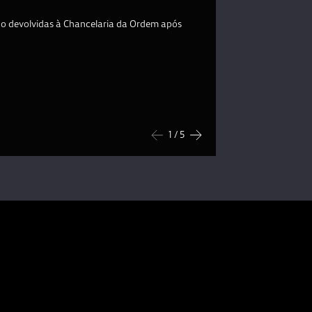
ido devolvidas à Chancelaria da Ordem após
PNA, inv. 5170
©DGPC/ADF Luísa O
1
/ 5
Anterior
Seguinte