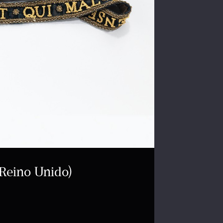
Ordem do
(Reino Unido)
Insígnias de cav
Coudray
Ouro, esmalte, 
8,6 cm × 6,1 cm (