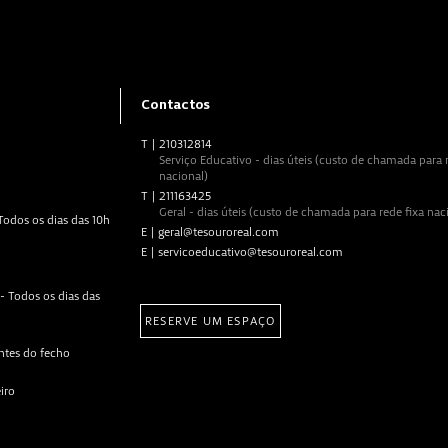
Contactos
T
|
210312814
Serviço Educativo - dias úteis (custo de chamada para r
nacional)
T
|
211163425
Geral - dias úteis (custo de chamada para rede fixa nac
 Todos os dias das 10h
E
|
geral@tesouroreal.com
E
|
servicoeducativo@tesouroreal.com
- Todos os dias das
RESERVE UM ESPAÇO
ntes do fecho
eiro