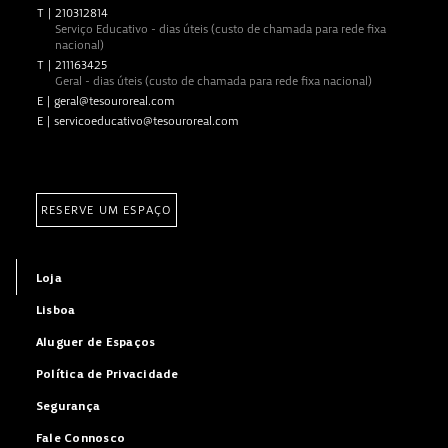
T
|
210312814
Serviço Educativo - dias úteis (custo de chamada para rede fixa
nacional)
T
|
211163425
Geral - dias úteis (custo de chamada para rede fixa nacional)
E
|
geral@tesouroreal.com
E
|
servicoeducativo@tesouroreal.com
RESERVE UM ESPAÇO
Loja
Lisboa
Aluguer de Espaços
Política de Privacidade
Segurança
Fale Connosco