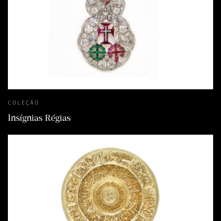
COLEÇÃO
Insígnias Régias