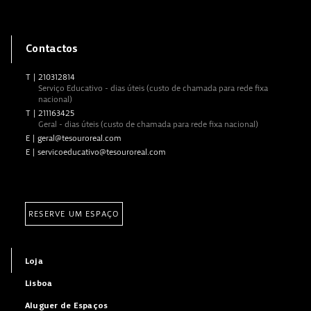
Contactos
T
|
210312814
Serviço Educativo - dias úteis (custo de chamada para rede fixa
nacional)
T
|
211163425
Geral - dias úteis (custo de chamada para rede fixa nacional)
E
|
geral@tesouroreal.com
E
|
servicoeducativo@tesouroreal.com
RESERVE UM ESPAÇO
Loja
Lisboa
Aluguer de Espaços