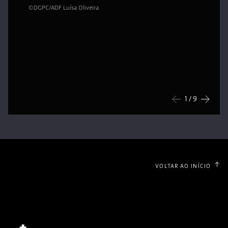
©DGPC/ADF Luísa Oliveira
1
/ 9
Anterior
Seguin
VOLTAR AO INÍCIO