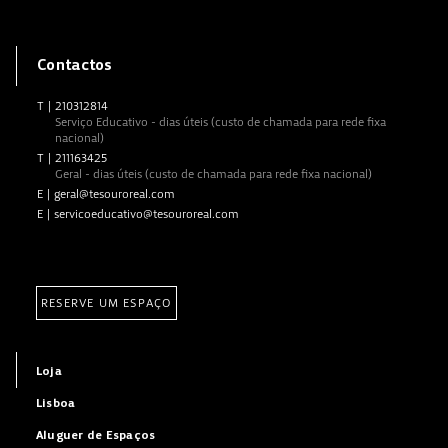
Contactos
T
|
210312814
Serviço Educativo - dias úteis (custo de chamada para rede fixa
nacional)
T
|
211163425
Geral - dias úteis (custo de chamada para rede fixa nacional)
E
|
geral@tesouroreal.com
E
|
servicoeducativo@tesouroreal.com
RESERVE UM ESPAÇO
Loja
Lisboa
Aluguer de Espaços