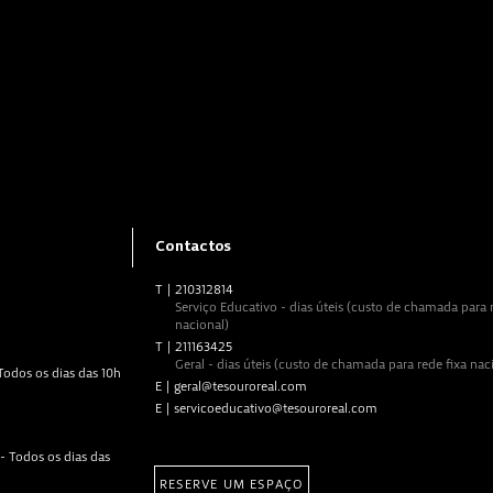
Contactos
T
|
210312814
Serviço Educativo - dias úteis (custo de chamada para r
nacional)
T
|
211163425
Geral - dias úteis (custo de chamada para rede fixa nac
 Todos os dias das 10h
E
|
geral@tesouroreal.com
E
|
servicoeducativo@tesouroreal.com
- Todos os dias das
RESERVE UM ESPAÇO