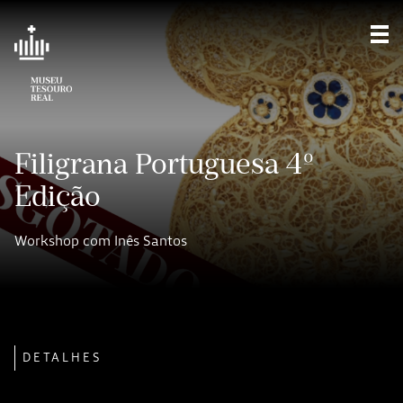
Mos
Filigrana Portuguesa 4º
Edição
Workshop com Inês Santos
DETALHES