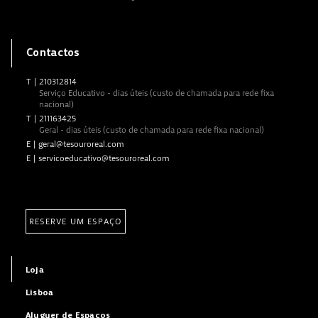
Contactos
T
|
210312814
Serviço Educativo - dias úteis (custo de chamada para rede fixa
nacional)
T
|
211163425
Geral - dias úteis (custo de chamada para rede fixa nacional)
E
|
geral@tesouroreal.com
E
|
servicoeducativo@tesouroreal.com
RESERVE UM ESPAÇO
Loja
Lisboa
Aluguer de Espaços