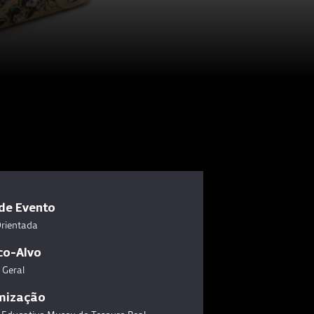
de Evento
Orientada
co-Alvo
 Geral
mização