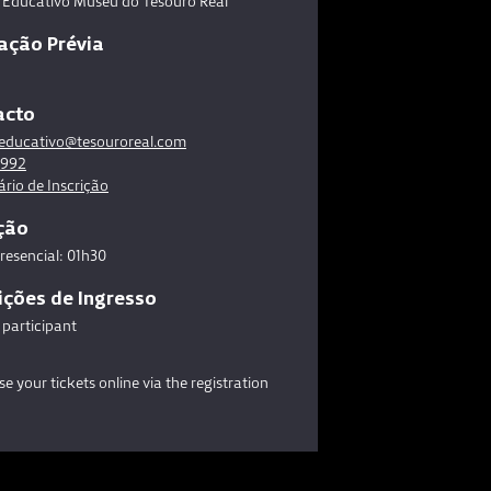
o Educativo Museu do Tesouro Real
ação Prévia
acto
oeducativo@tesouroreal.com
 992
rio de Inscrição
ção
Presencial: 01h30
ções de Ingresso
 participant
e your tickets online via the registration