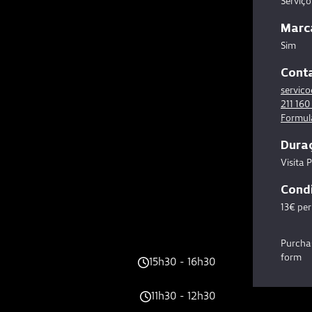
Serviç
Marc
Sim
Cont
servic
211 160
Formulá
Dura
Visita 
Condi
13€ per
Purchas
form
15h30 - 16h30
11h30 - 12h30