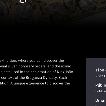
 exhibition, where you can discover the
ial silver, honorary orders, and the iconic
Tipo 
objects used in the acclamation of King João
Visita 
ial context of the Braganza Dynasty. Each
adition. A unique experience to discover the
Públi
Público
Dina