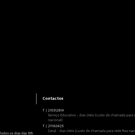
Contactos
T
|
210312814
Serviço Educativo - dias úteis (custo de chamada para r
nacional)
T
|
211163425
Geral - dias úteis (custo de chamada para rede fixa nac
 Todos os dias das 10h