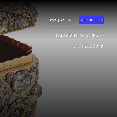
Português
VER BILHETES
PALÁCIO N. DA AJUDA
VISIT LISBOA
–