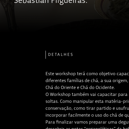
Sebastian Filgueiras.
DETALHES
Este workshop terá como objetivo capacit
diferentes famílias de chá, a sua origem,
Chá do Oriente e Chá do Ocidente.
O Workshop também vai capacitar para 
soltas. Como manipular esta matéria-pr
conservação, como tirar partido e usufru
incorporar facilmente o uso do chá de q
Para finalizar vamos preparar uma degu
descobrir as notas “organoléticas” da be