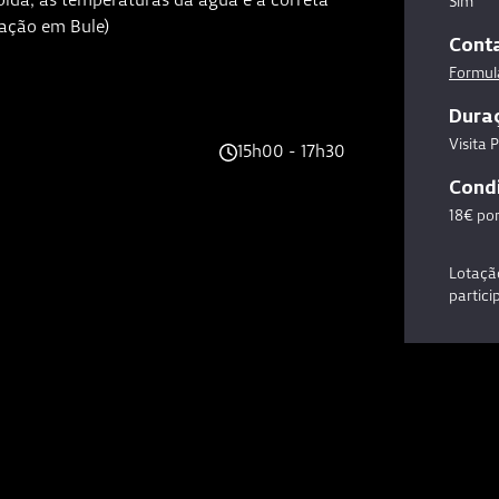
Sim
ração em Bule)
Cont
Formulá
Dura
Visita 
15h00 - 17h30
Condi
18€ por
Lotaçã
partici