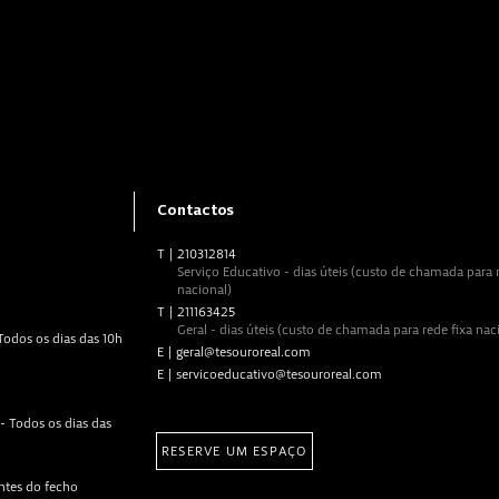
Contactos
T
|
210312814
Serviço Educativo - dias úteis (custo de chamada para r
nacional)
T
|
211163425
Geral - dias úteis (custo de chamada para rede fixa nac
 Todos os dias das 10h
E
|
geral@tesouroreal.com
E
|
servicoeducativo@tesouroreal.com
- Todos os dias das
RESERVE UM ESPAÇO
ntes do fecho