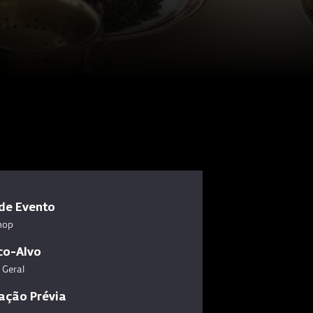
de Evento
hop
co-Alvo
 Geral
ação Prévia