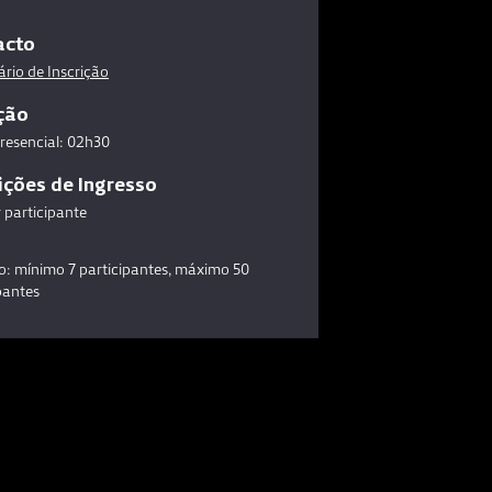
acto
rio de Inscrição
ção
Presencial: 02h30
ções de Ingresso
 participante
o: mínimo 7 participantes, máximo 50
pantes